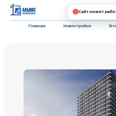
Сайт может рабо
Главная
Новостройки
Вт
Район: Академгородок
Адрес: улица пр-кт 100-летия Владивостока, 163
Срок сдачи: сдан
Тип дома: монолитный
Кол-во этажей: 22
Квартир на этаже: 10
Лифтов на этаже: 4
Высота потолков: 2,7 - 3,1 м.
Отопление: Централизованное
Отделка: Черновая,White Box
Балкон/лоджия: Нет
Терраса/патио: Нет
Келлеры: Есть
Парковка: Подземная
Коммерция: Есть
Охрана/консьерж: Есть