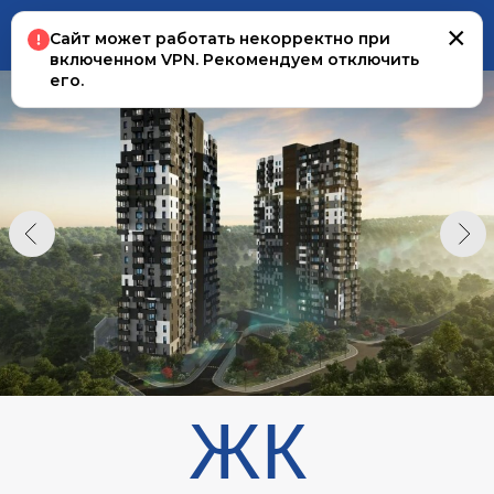
×
Сайт может работать некорректно при
включенном VPN. Рекомендуем отключить
его.
Район: Чайка
Адрес: улица Мусоргского, 2
Срок сдачи: Сдан
Тип дома: монолитный
Кол-во этажей: 22
Квартир на этаже: 8
Лифтов на этаже: 3
Высота потолков: 2,7 м.
Отопление: Электрическое
Отделка: Черновая, White Box
Балкон/лоджия: Нет
Терраса/патио: Нет
ЖК
Келлеры: Есть
Парковка: Подземная
Коммерция: Есть
Охрана/консьерж: Есть
Нажмите, чтобы узнать
ПРИБРЕЖНЫЙ
больше
о жилом комплексе