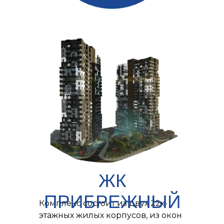
ЖК
ПРИБРЕЖНЫЙ
Комплекс состоит из двух 22х-
этажных жилых корпусов, из окон