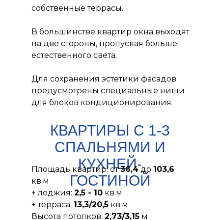
собственные террасы.
В большинстве квартир окна выходят
на две стороны, пропуская больше
естественного света.
Для сохранения эстетики фасадов
предусмотрены специальные ниши
для блоков кондиционирования.
КВАРТИРЫ С 1-3
СПАЛЬНЯМИ И
КУХНЕЙ-
Площадь квартир: от
36,4
до
103,6
ГОСТИНОЙ
кв.м
+ лоджия:
2,5 - 10
кв.м
+ терраса:
13,3/20,5
кв.м
Высота потолков:
2,73/3,15
м