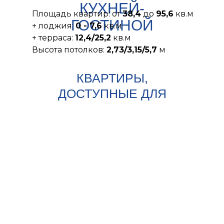
КУХНЕЙ-
Площадь квартир: от
38,4
до
95,6
кв.м
ГОСТИНОЙ
+ лоджия:
0 - 7,6
кв.м
+ терраса:
12,4/25,2
кв.м
Высота потолков:
2,73/3,15/5,7
м
КВАРТИРЫ,
ДОСТУПНЫЕ ДЛЯ
ВЫБОРА в ДОМАХ
"
СКАНДИНАВИЯ
"