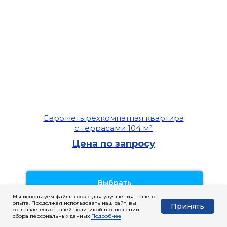
Евро четырехкомнатная квартира
с террасами 104 м²
Цена по запросу
Выбрать
Мы используем файлы cookie для улучшения вашего
опыта. Продолжая использовать наш сайт, вы
Принять
соглашаетесь с нашей политикой в отношении
сбора персональных данных
Подробнее
Цены на квартиры актуальны на 30.06.26